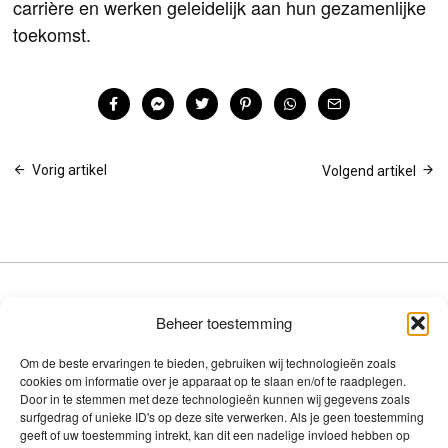
carrière en werken geleidelijk aan hun gezamenlijke
toekomst.
Bericht
Vorig artikel
Volgend artikel
navigatie
Beheer toestemming
BEZOEK OOK
ANDERE TOP SITES
Voor meer geld & besparingstips
Casino Sites Online
Om de beste ervaringen te bieden, gebruiken wij technologieën zoals
bekijk onze websites
Geldwolf.nl
Legaal Nederlands Casino
cookies om informatie over je apparaat op te slaan en/of te raadplegen.
&
Vrek.nl
Door in te stemmen met deze technologieën kunnen wij gegevens zoals
surfgedrag of unieke ID's op deze site verwerken. Als je geen toestemming
geeft of uw toestemming intrekt, kan dit een nadelige invloed hebben op